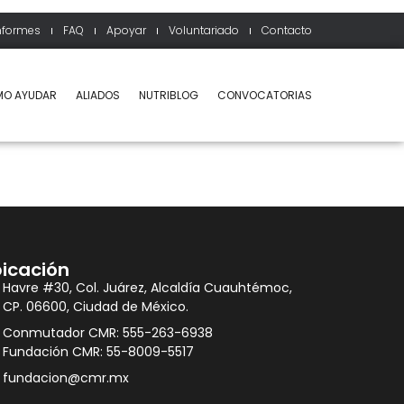
nformes
FAQ
Apoyar
Voluntariado
Contacto
O AYUDAR
ALIADOS
NUTRIBLOG
CONVOCATORIAS
icación
Havre #30, Col. Juárez, Alcaldía Cuauhtémoc,
CP. 06600, Ciudad de México.
Conmutador CMR: 555-263-6938
Fundación CMR: 55-8009-5517
fundacion@cmr.mx