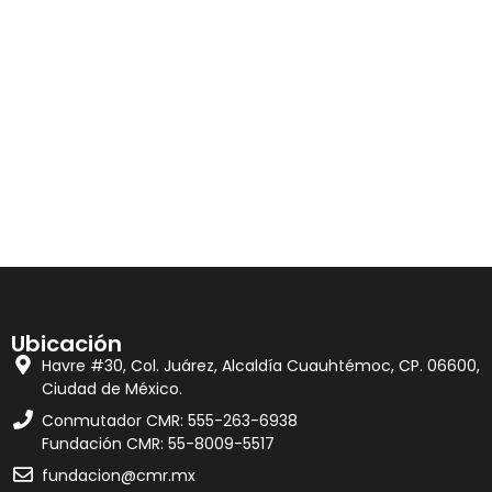
Ubicación
Havre #30, Col. Juárez, Alcaldía Cuauhtémoc, CP. 06600,
Ciudad de México.
Conmutador CMR: 555-263-6938
Fundación CMR: 55-8009-5517
fundacion@cmr.mx